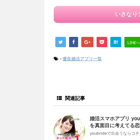
いきなり
B!
LINE
-
優良婚活アプリ一覧
関連記事
婚活スマホアプリ yo
を真面目に考えてる恋
youbrideで出会うならコ