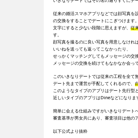
いきなりデートではその名の通りすぐにデ
従来の婚活スマホアプリなどでは顔写真を
の交換をすることでデートにこぎつけます
文字にすると少ない段階に思えますが、
従
す。
顔写真を撮るのに良い写真を用意しなけれ
いいねを送っても返ってこなかったり、
せっかくマッチングしてもメッセージの交
メッセージの交換を続けてもなかなか会っ
このいきなりデートでは従来の工程を全て
デート先まで運営が手配してくれるので、
このようなタイプのアプリはデート先行型
近しいタイプのアプリはDineなどになりま
簡単に会える仕組みですがいきなりデート
審査基準が男女共にあり、審査項目は他の
以下公式より抜粋