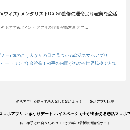
th(ウィズ) メンタリストDaiGo監修の運命より確実な恋活
次 おすすめポイント アプリの特徴 登録方法 アプ ...
フラグミー) 気の合う人がその日に見つかる恋活スマホアプリ
g(スイートリング) 台湾発！相手の内面がわかる世界規模で人気
婚活アプリを使って恋人探しを始めよう！
婚活アプリ比較
スマホアプリ いきなりデート ハイスペック同士が出会える恋活スマホ
良い相手と出会うためのコツが満載の最新婚活情報サイト